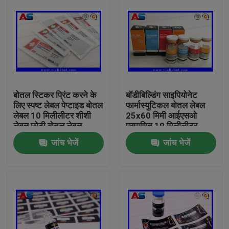
बोतल स्टिकर प्रिंट करने के
बॉडीबिल्डिंग साइपियोनेट
लिए स्पष्ट लेबल पेप्टाइड बोतल
फार्मास्युटिकल बोतल लेबल
लेबल 10 मिलीलीटर शीशी
25x60 मिमी आईएसओ
लेबल छोटी बोतल लेबल
प्रमाणित 10 मिलीलीटर
शीशियों के लिए
जांच भेजें
जांच भेजें
घर
उत्पादों
हमारे बारे में