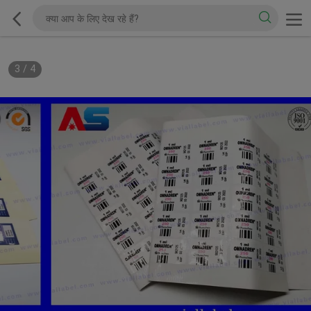
3
/
4