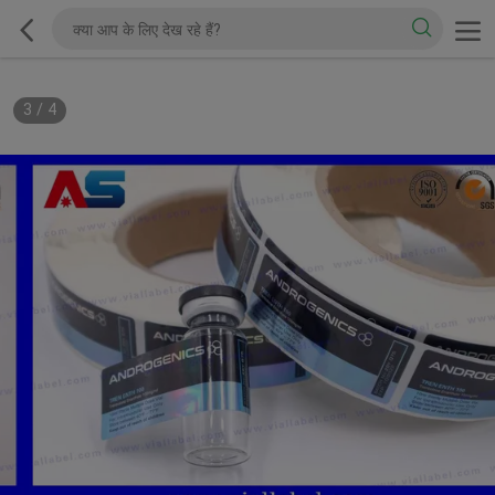
3
/
4