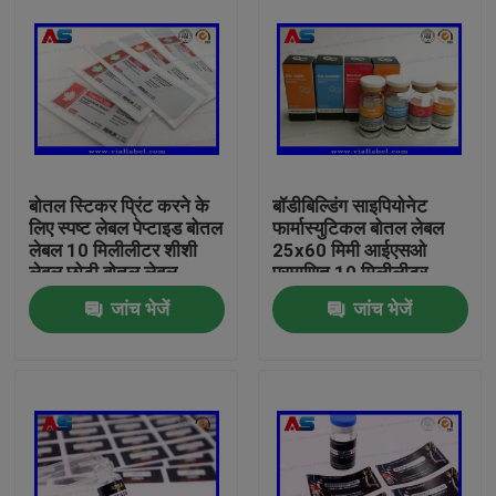
बोतल स्टिकर प्रिंट करने के
बॉडीबिल्डिंग साइपियोनेट
लिए स्पष्ट लेबल पेप्टाइड बोतल
फार्मास्युटिकल बोतल लेबल
लेबल 10 मिलीलीटर शीशी
25x60 मिमी आईएसओ
लेबल छोटी बोतल लेबल
प्रमाणित 10 मिलीलीटर
शीशियों के लिए
जांच भेजें
जांच भेजें
घर
उत्पादों
हमारे बारे में