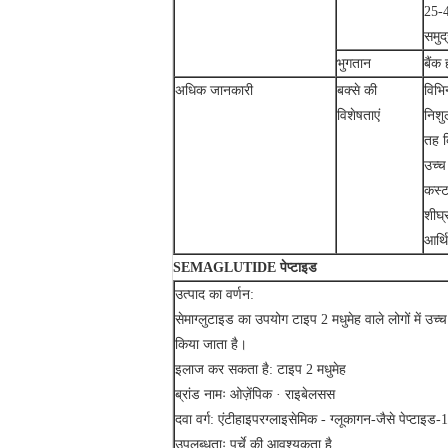
25-4
समुद
भुगतान
बैंक 
अधिक जानकारी
बक्से की
विभि
विशेषताएं
निशु
तह क
उच्च 
कस्
शीघ्
आर्थ
SEMAGLUTIDE पेप्टाइड
उत्पाद का वर्णन:
सेमाग्लुटाइड का उपयोग टाइप 2 मधुमेह वाले लोगों में उच
किया जाता है।
इलाज कर सकता है: टाइप 2 मधुमेह
ब्रांड नामः ओज़ेंपिक · राइबेलसस
दवा वर्ग: एंटीहाइपरग्लाइसेमिक - ग्लूकागन-जैसे पेप्टाइड
उपलब्धताः पर्चे की आवश्यकता है