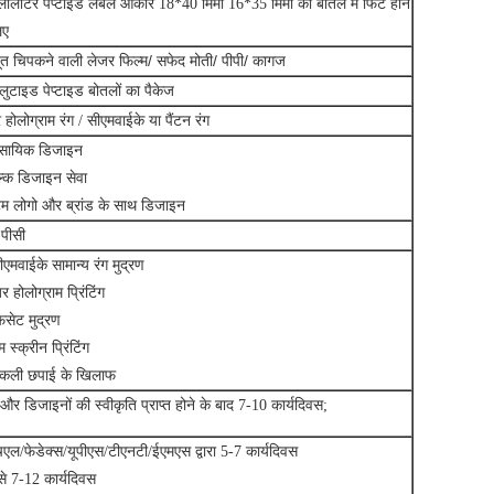
लीलीटर पेप्टाइड लेबल आकार 18*40 मिमी 16*35 मिमी की बोतल में फिट होने
िए
त चिपकने वाली लेजर फिल्म/ सफेद मोती/ पीपी/ कागज
ग्लुटाइड पेप्टाइड बोतलों का पैकेज
 होलोग्राम रंग / सीएमवाईके या पैंटन रंग
वसायिक डिजाइन
ल्क डिजाइन सेवा
म लोगो और ब्रांड के साथ डिजाइन
पीसी
ीएमवाईके सामान्य रंग मुद्रण
 होलोग्राम प्रिंटिंग
सेट मुद्रण
 स्क्रीन प्रिंटिंग
नकली छपाई के खिलाफ
और डिजाइनों की स्वीकृति प्राप्त होने के बाद 7-10 कार्यदिवस;
एल/फेडेक्स/यूपीएस/टीएनटी/ईएमएस द्वारा 5-7 कार्यदिवस
से 7-12 कार्यदिवस