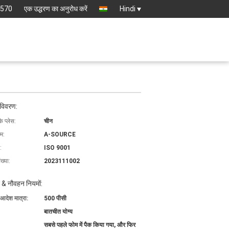
8570
एक उद्धरण का अनुरोध करें
Hindi
 विवरण:
के प्लेस:
चीन
ाम:
A-SOURCE
:
ISO 9001
ख्या:
2023111002
 & नौवहन नियमों:
 आदेश मात्रा:
500 पीसी
बातचीत योग्य
सबसे पहले फोम में पैक किया गया, और फिर