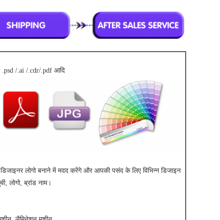
ः .psd /.ai /.cdr/.pdf आदि
ट डिजाइनर लोगो बनाने में मदद करेंगे और आपकी पसंद के लिए विभिन्न डिजाइन
ूची, लोगो, ब्रांड नाम।
 मशीन, लैमिनेशन मशीन,