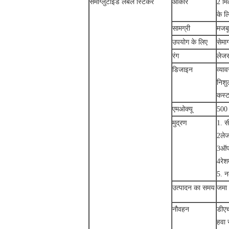
सेमाग्लुटाइड लेबल स्टिकर
आकार
2 मि
के ल
मजबू
सामग्री
उपयोग के लिए
सेमा
रंग
लेजर
डिजाइन
व्या
निशु
कस्ट
एमओक्यू
500 
मुद्रण
1. स
2लेजर
3ऑफ
4रेशम
5. 
उत्पादन का समय
जमा 
नौवहन
डीएच
हवा 