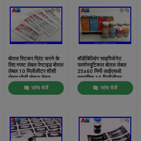
बोतल स्टिकर प्रिंट करने के
बॉडीबिल्डिंग साइपियोनेट
लिए स्पष्ट लेबल पेप्टाइड बोतल
फार्मास्युटिकल बोतल लेबल
लेबल 10 मिलीलीटर शीशी
25x60 मिमी आईएसओ
लेबल छोटी बोतल लेबल
प्रमाणित 10 मिलीलीटर
शीशियों के लिए
जांच भेजें
जांच भेजें
घर
उत्पादों
हमारे बारे में