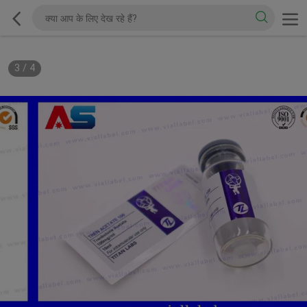
3
/
4