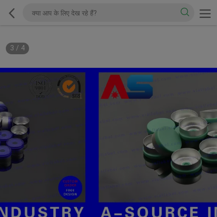
3
/
4