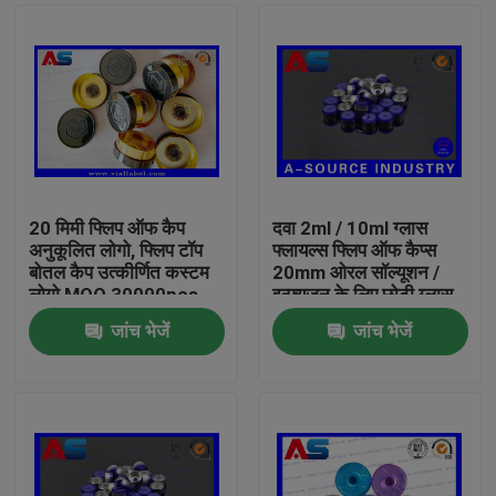
20 मिमी फ्लिप ऑफ कैप
दवा 2ml / 10ml ग्लास
अनुकूलित लोगो, फ्लिप टॉप
फ्लायल्स फ्लिप ऑफ कैप्स
बोतल कैप उत्कीर्णित कस्टम
20mm ओरल सॉल्यूशन /
लोगो MOQ 30000pcs
इन्फ्यूजन के लिए छोटी ग्लास
की बोतल
जांच भेजें
जांच भेजें
घर
उत्पादों
हमारे बारे में