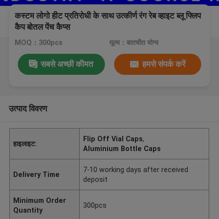
कस्टम लोगो हीट प्रतिरोधी के साथ उत्कीर्ण रंग रेब व्हाइट ब्लू फ्लिप
कैप बोतल पेंच कैप्स
MOQ：300pcs
मूल्य：बातचीत योग्य
सबसे अच्छी कीमत
हमसे संपर्क करें
उत्पाद विवरण
Flip Off Vial Caps
,
हाइलाइट:
Aluminium Bottle Caps
7-10 working days after received
Delivery Time
deposit
Minimum Order
300pcs
Quantity