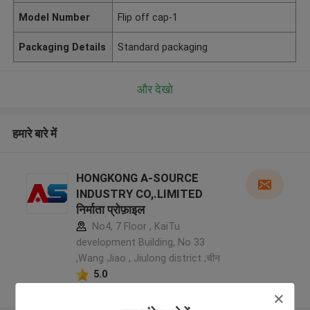
Model Number
Flip off cap-1
Packaging Details
Standard packaging
और देखो
हमारे बारे में
HONGKONG A-SOURCE
INDUSTRY CO,.LIMITED
निर्माता प्रोफ़ाइल
No4, 7 Floor , KaiTu
development Building, No 33
,Wang Jiao , Jiulong district ,चीन
5.0
सत्यापित प्रदायक