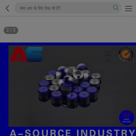
2
/
5