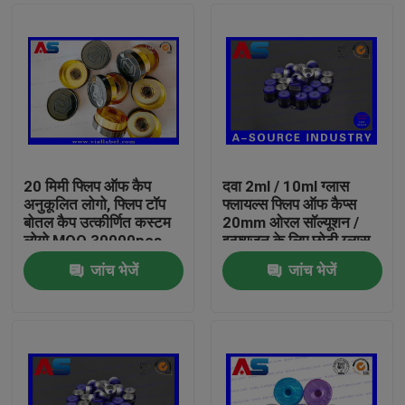
20 मिमी फ्लिप ऑफ कैप
दवा 2ml / 10ml ग्लास
अनुकूलित लोगो, फ्लिप टॉप
फ्लायल्स फ्लिप ऑफ कैप्स
बोतल कैप उत्कीर्णित कस्टम
20mm ओरल सॉल्यूशन /
लोगो MOQ 30000pcs
इन्फ्यूजन के लिए छोटी ग्लास
की बोतल
जांच भेजें
जांच भेजें
घर
उत्पादों
हमारे बारे में