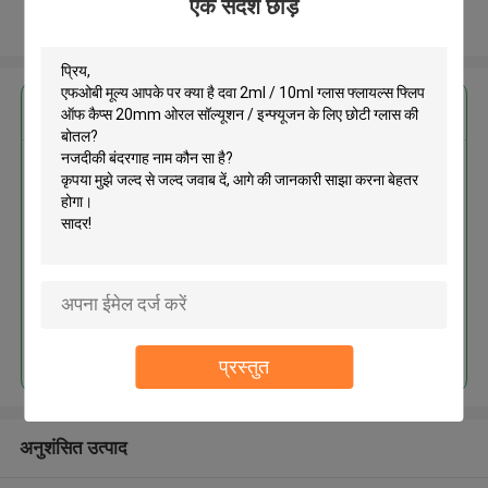
एक संदेश छोड़ें
और देखो
सबसे उत्तम प्रतिदान प्राप्त करें
दवा 2ml / 10ml ग्लास फ्लायल्स फ्लिप
ऑफ कैप्स 20mm ओरल सॉल्यूशन /
इन्फ्यूजन के लिए छोटी ग्लास की बोतल
MOQ： 300pcs
जारी रखें
प्रस्तुत
अनुशंसित उत्पाद