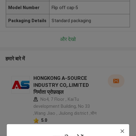
Model Number
Flip off cap-5
Packaging Details
Standard packaging
और देखो
हमारे बारे में
HONGKONG A-SOURCE
INDUSTRY CO,.LIMITED
निर्माता प्रोफ़ाइल
No4, 7 Floor , KaiTu
development Building, No 33
,Wang Jiao , Jiulong district ,चीन
5.0
सत्यापित प्रदायक