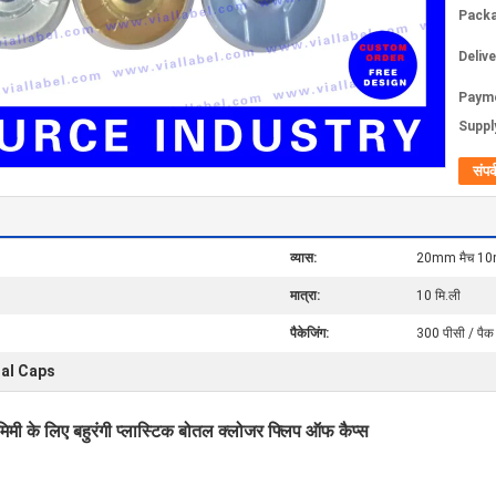
Packa
Deliv
Paym
Supply
संपर्
व्यास:
20mm मैच 10m
मात्रा:
10 मि.ली
पैकेजिंग:
300 पीसी / पैक
ial Caps
मिमी के लिए बहुरंगी प्लास्टिक बोतल क्लोजर फ्लिप ऑफ कैप्स