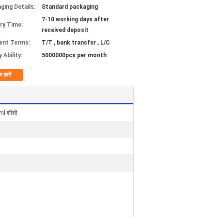
ging Details:
Standard packaging
7-10 working days after
ery Time:
received deposit
ent Terms:
T/T , bank transfer , L/C
 Ability:
5000000pcs per month
क करें
l शीशी