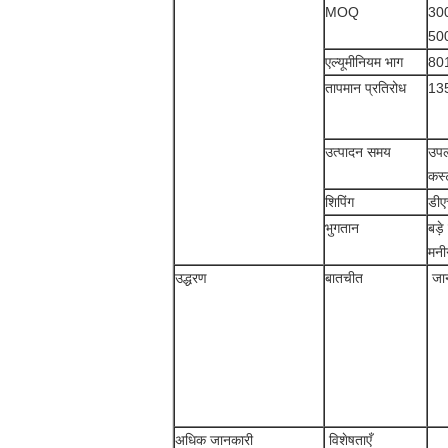
MOQ
300
500
एल्यूमीनियम भाग
801
तापमान प्रतिरोध
135 
उत्पादन समय
उपल
कस्
शिपिंग
डीए
भुगतान
बड़
मनीग
उद्धरण
बातचीत
जान
अधिक जानकारी
विशेषताएँ