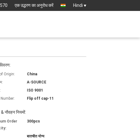
8570
एक उद्धरण का अनुरोध करें
Hindi
 विवरण:
of Origin:
China
ाम:
A-SOURCE
:
ISO 9001
 Number:
Flip off cap-11
 & नौवहन नियमों:
mum Order
300pcs
ity:
बातचीत योग्य