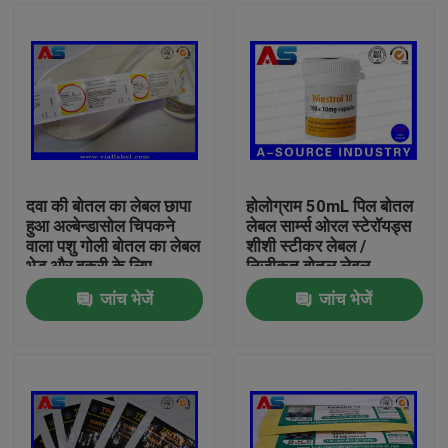
दवा की बोतल का लेबल छापा
होलोग्राम 50mL पिल बोतल
हुआ अल्बेन्डासोल चिपकने
लेबल सार्म्स ओरल स्टेरॉयड्स
वाला पशु गोली बोतल का लेबल
शीशी स्टीकर लेबल /
भेड़ और बकरी के लिए
निजीकृत बोतल लेबल
जांच भेजें
जांच भेजें
घर
उत्पादों
हमारे बारे में