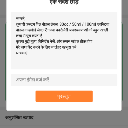
एक संदेश छोड़ें
और देखो
सबसे उत्तम प्रतिदान प्राप्त करें
कस्टम पिल बोतल लेबल, 30cc / 50ml /
100ml प्लास्टिक बोतल कार्डबोर्ड लेबल
टैग दवा बक्से
MOQ： 2000pcs
जारी रखें
प्रस्तुत
अनुशंसित उत्पाद