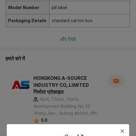
Model Number
pill label
Packaging Details
standard carton box
और देखो
हमारे बारे में
HONGKONG A-SOURCE
INDUSTRY CO,.LIMITED
निर्माता प्रोफ़ाइल
No4, 7 Floor , KaiTu
development Building, No 33
,Wang Jiao , Jiulong district ,चीन
5.0
सत्यापित प्रदायक