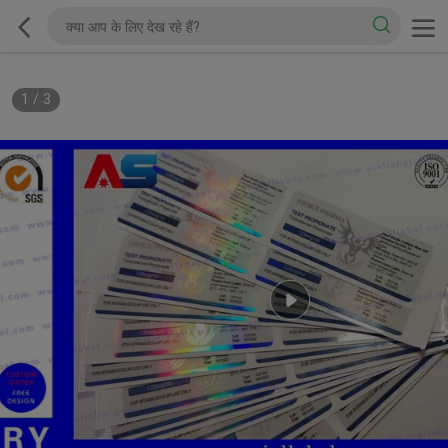
1
/
3