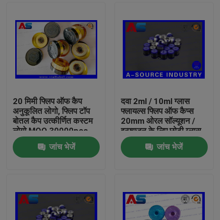
20 मिमी फ्लिप ऑफ कैप
दवा 2ml / 10ml ग्लास
अनुकूलित लोगो, फ्लिप टॉप
फ्लायल्स फ्लिप ऑफ कैप्स
बोतल कैप उत्कीर्णित कस्टम
20mm ओरल सॉल्यूशन /
लोगो MOQ 30000pcs
इन्फ्यूजन के लिए छोटी ग्लास
की बोतल
जांच भेजें
जांच भेजें
घर
उत्पादों
हमारे बारे में