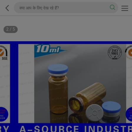
2
/
5