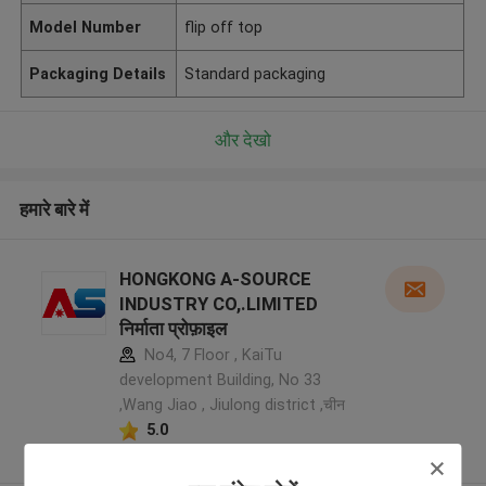
Model Number
flip off top
Packaging Details
Standard packaging
और देखो
हमारे बारे में
HONGKONG A-SOURCE
INDUSTRY CO,.LIMITED
निर्माता प्रोफ़ाइल
No4, 7 Floor , KaiTu
development Building, No 33
,Wang Jiao , Jiulong district ,चीन
5.0
सत्यापित प्रदायक