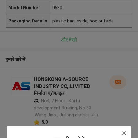
Model Number
0630
Packaging Details
plastic bag inside, box outside
और देखो
हमारे बारे में
HONGKONG A-SOURCE
INDUSTRY CO,.LIMITED
निर्माता प्रोफ़ाइल
No4, 7 Floor , KaiTu
development Building, No 33
,Wang Jiao , Jiulong district ,चीन
5.0
सत्यापित प्रदायक