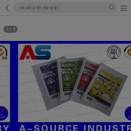
3
/
4