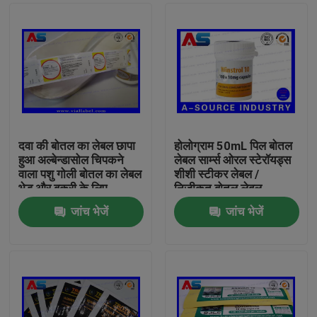
दवा की बोतल का लेबल छापा
होलोग्राम 50mL पिल बोतल
हुआ अल्बेन्डासोल चिपकने
लेबल सार्म्स ओरल स्टेरॉयड्स
वाला पशु गोली बोतल का लेबल
शीशी स्टीकर लेबल /
भेड़ और बकरी के लिए
निजीकृत बोतल लेबल
जांच भेजें
जांच भेजें
घर
उत्पादों
हमारे बारे में