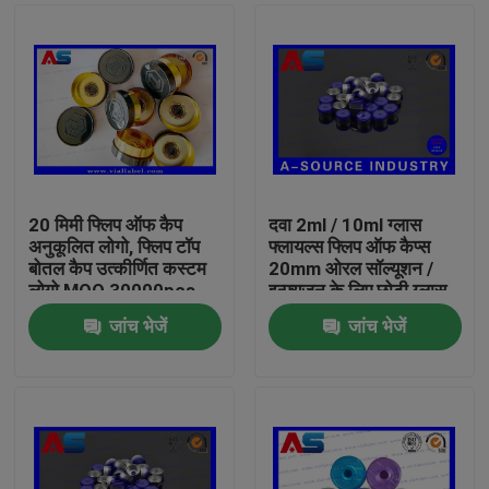
20 मिमी फ्लिप ऑफ कैप
दवा 2ml / 10ml ग्लास
अनुकूलित लोगो, फ्लिप टॉप
फ्लायल्स फ्लिप ऑफ कैप्स
बोतल कैप उत्कीर्णित कस्टम
20mm ओरल सॉल्यूशन /
लोगो MOQ 30000pcs
इन्फ्यूजन के लिए छोटी ग्लास
की बोतल
जांच भेजें
जांच भेजें
घर
उत्पादों
हमारे बारे में