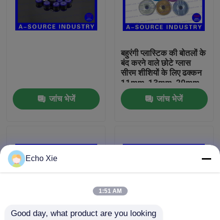
कारखाना भ्रमण
बहुरंगी प्लास्टिक की बोतलों के
गुणवत्ता नियंत्रण
बंद करने वाले छोटे ग्लास
सीरम शीशियों के लिए ढक्कन
11mm, 13mm, 20mm
संपर्क करें
जांच भेजें
जांच भेजें
एक उद्धरण का अनुरोध करें
10ml Vial Labels
Echo Xie
10ml Vial Boxes
1:51 AM
Good day, what product are you looking 
छोटी बोतल लेबल