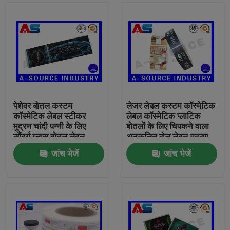
पेशेवर बोतल कस्टम
लेजर लेबल कस्टम कॉस्मेटिक
कॉस्मेटिक लेबल स्टीकर
लेबल कॉस्मेटिक प्लाटिक
मुद्रण चांदी पन्नी के लिए
बोतलों के लिए चिपकने वाला
सौंदर्य ग्लास बोतल लेबल
अनुकूलित रोल लेबल मुद्रण
जांच भेजें
जांच भेजें
घर
उत्पादों
हमारे बारे में