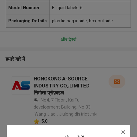
Model Number
E liquid labels-6
Packaging Details
plastic bag inside, box outside
और देखो
हमारे बारे में
HONGKONG A-SOURCE
INDUSTRY CO,.LIMITED
निर्माता प्रोफ़ाइल
No4, 7 Floor , KaiTu
development Building, No 33
,Wang Jiao , Jiulong district ,चीन
5.0
सत्यापित प्रदायक