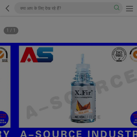
1
/
1