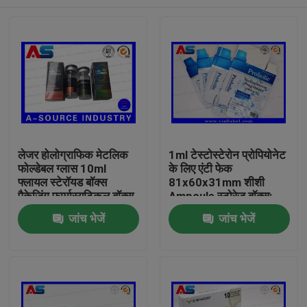
लेजर होलोग्राफिक मेटलिक
1ml टेस्टोस्टेरोन प्रोपियोनेट
फोल्डेबल ग्लास 10ml
के लिए एंटी फेक
फ्लायल स्टेरॉयड बॉक्स
81x60x31mm शीशी
पैकेजिंग फार्मास्यूटिकल बॉक्स
Ampoule स्टोरेज बॉक्स:
लेबल
घर
जांच भेजें
जांच भेजें
उत्पादों
हमारे बारे में