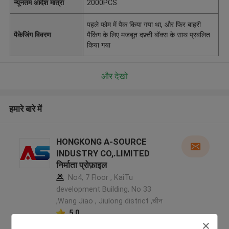
न्यूनतम आदेश मात्रा
2000PCS
पहले फोम में पैक किया गया था, और फिर बाहरी
पैकेजिंग विवरण
पैकिंग के लिए मजबूत दफ़्ती बॉक्स के साथ प्रबलित
किया गया
और देखो
हमारे बारे में
HONGKONG A-SOURCE
INDUSTRY CO,.LIMITED
निर्माता प्रोफ़ाइल
No4, 7 Floor , KaiTu
development Building, No 33
,Wang Jiao , Jiulong district ,चीन
5.0
सत्यापित प्रदायक