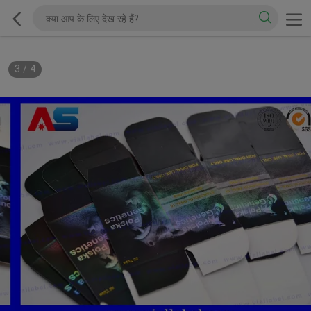
3
/
4