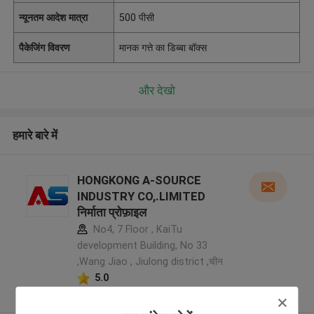
न्यूनतम आदेश मात्रा
500 पीसी
पैकेजिंग विवरण
मानक गत्ते का डिब्बा बॉक्स
और देखो
हमारे बारे में
HONGKONG A-SOURCE
INDUSTRY CO,.LIMITED
निर्माता प्रोफ़ाइल
No4, 7 Floor , KaiTu
development Building, No 33
,Wang Jiao , Jiulong district ,चीन
5.0
सत्यापित प्रदायक