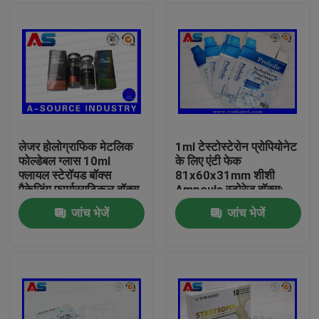
लेजर होलोग्राफिक मेटलिक
1ml टेस्टोस्टेरोन प्रोपियोनेट
फोल्डेबल ग्लास 10ml
के लिए एंटी फेक
फ्लायल स्टेरॉयड बॉक्स
81x60x31mm शीशी
पैकेजिंग फार्मास्यूटिकल बॉक्स
Ampoule स्टोरेज बॉक्स:
लेबल
जांच भेजें
जांच भेजें
घर
उत्पादों
हमारे बारे में