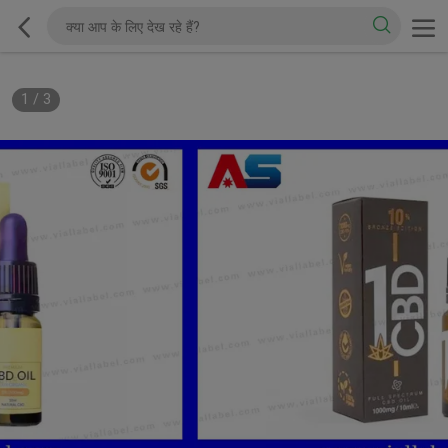
1
/
3