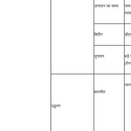
उत्पादन का समय
जमा 
व्या
शिपिंग
डीएच
भुगतान
बड़े
(वेस
जान
बातचीत
उद्धरण