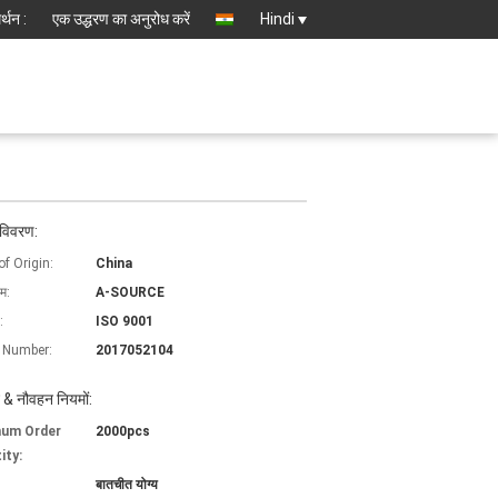
्थन :
एक उद्धरण का अनुरोध करें
Hindi
 विवरण:
of Origin:
China
ाम:
A-SOURCE
:
ISO 9001
 Number:
2017052104
 & नौवहन नियमों:
mum Order
2000pcs
ity:
बातचीत योग्य