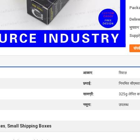
Packa
Deliv
भुगतान शर
Supply
संपर्
आकार:
रिवाज़
छपाई:
नियमित सीएमवाई
सामग्री:
325g लेपित क
नमूना:
उपलब्ध
xes
Small Shipping Boxes
,