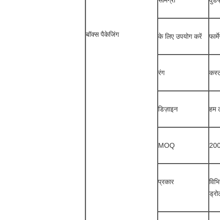
सामग्री
वुड
बॉक्स पैकेजिंग
के लिए उपयोग करें
फार्
रंग
कस्
डिज़ाइन
हम ल
MOQ
20
प्रकार
विभि
ड्रो