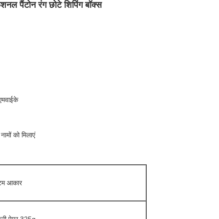
नल पैंटोन रंग छोटे शिपिंग बॉक्स
एमवाईके
ामों को मिलाएं
टम आकार