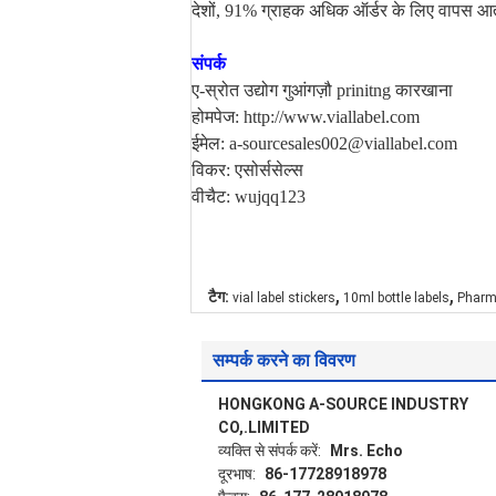
देशों, 91% ग्राहक अधिक ऑर्डर के लिए वापस आते ह
संपर्क
ए-स्रोत उद्योग गुआंगज़ौ prinitng कारखाना
होमपेज: http://www.viallabel.com
ईमेल: a-sourcesales002@viallabel.com
विकर: एसोर्ससेल्स
वीचैट: wujqq123
,
,
टैग:
vial label stickers
10ml bottle labels
Pharma
सम्पर्क करने का विवरण
HONGKONG A-SOURCE INDUSTRY
CO,.LIMITED
व्यक्ति से संपर्क करें:
Mrs. Echo
दूरभाष:
86-17728918978