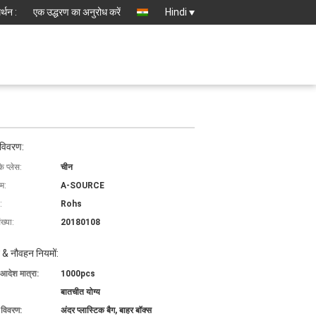
्थन :
एक उद्धरण का अनुरोध करें
Hindi
 विवरण:
के प्लेस:
चीन
ाम:
A-SOURCE
:
Rohs
ख्या:
20180108
 & नौवहन नियमों:
 आदेश मात्रा:
1000pcs
बातचीत योग्य
ग विवरण:
अंदर प्लास्टिक बैग, बाहर बॉक्स