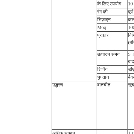
के लिए उपयोग
10 
रंग की
पूर्
डिज़ाइन
कस्
Moq
10
प्रकार
विभ
(बॉ
उत्पादन समय
5-1
बाद
शिपिंग
डी
भुगतान
बैं
उद्धरण
बातचीत
सूच
अधिक सामान
1।प