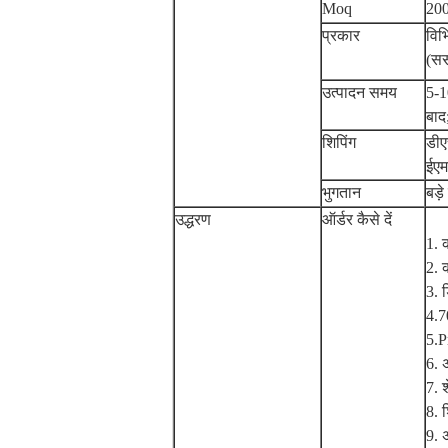
Moq
200
प्रकार
विभ
(सस
उत्पादन समय
5-1
बाद
शिपिंग
डीए
ईएम
भुगतान
बड़
उद्धरण
ऑर्डर कैसे दें
1. 
2. 
3. 
4.
5.P
6. 
7. 
8. 
9. 