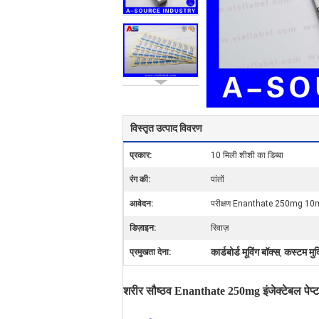
विस्तृत उत्पाद विवरण
प्रकार:
10 मिली शीशी का डिब्बा
रंग की:
पांतों
आवेदन:
परीक्षण Enanthate 250mg 10ml 
डिज़ाइन:
रिवाज़
कार्डबोर्ड मूविंग बॉक्स
कस्टम मुद
प्रमुखता देना:
,
शरीर सौष्ठव Enanthate 250mg इंजेक्टेबल पेप्टाइ