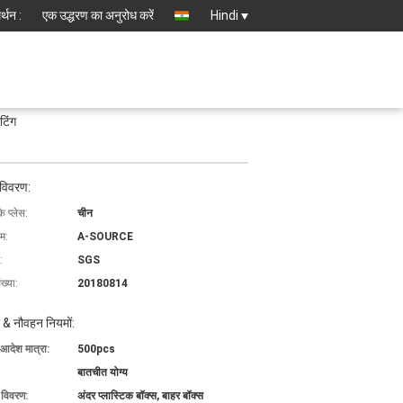
्थन :
एक उद्धरण का अनुरोध करें
Hindi
टिंग
 विवरण:
के प्लेस:
चीन
ाम:
A-SOURCE
:
SGS
ख्या:
20180814
 & नौवहन नियमों:
 आदेश मात्रा:
500pcs
बातचीत योग्य
ग विवरण:
अंदर प्लास्टिक बॉक्स, बाहर बॉक्स