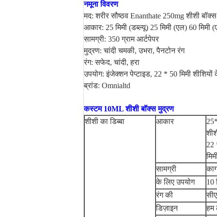
नमूना विवरण
मद: शरीर सौष्ठव Enanthate 250mg शीशी बॉक्स
आकार: 25 मिमी (डब्ल्यू) 25 मिमी (एल) 60 मिमी (
सामग्री: 350 ग्राम आर्टपेपर
मुद्रण: चांदी चमकी, उभरा, पैनटोन रंग
रंग: सफेद, चांदी, हरा
उपयोग: इंजेक्शन पेप्टाइड, 22 * ​​50 मिमी शीशियों
ब्रांड: Omnialtd
कस्टम 10ML शीशी बॉक्स मुद्रण
शीशी का डिब्बा
आकार
25*
शीश
22 
मिम
सामग्री
काग
के लिए उपयोग
10 
रंग की
सीए
डिज़ाइन
हम 