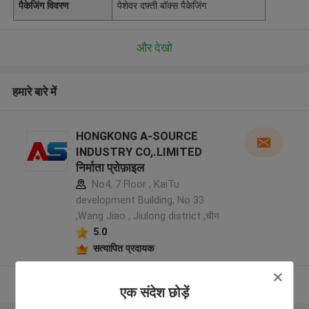
पैकेजिंग विवरण
पेशेवर दफ़्ती बॉक्स पैकेजिंग
और देखो
हमारे बारे में
HONGKONG A-SOURCE
INDUSTRY CO,.LIMITED
निर्माता प्रोफ़ाइल
No4, 7 Floor , KaiTu
development Building, No 33
,Wang Jiao , Jiulong district ,चीन
5.0
सत्यापित प्रदायक
और देखो
एक संदेश छोड़ें