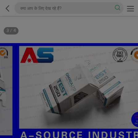
3
/
4