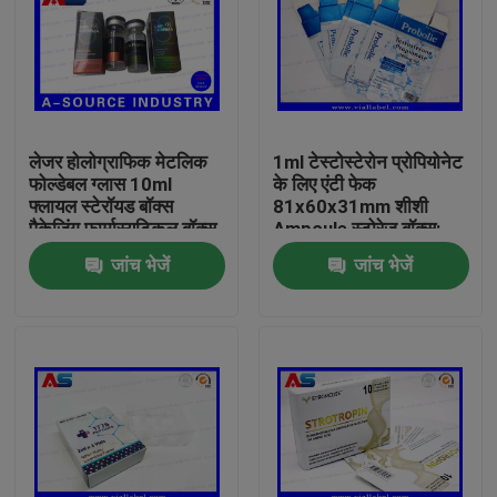
लेजर होलोग्राफिक मेटलिक
1ml टेस्टोस्टेरोन प्रोपियोनेट
फोल्डेबल ग्लास 10ml
के लिए एंटी फेक
फ्लायल स्टेरॉयड बॉक्स
81x60x31mm शीशी
पैकेजिंग फार्मास्यूटिकल बॉक्स
Ampoule स्टोरेज बॉक्स:
लेबल
जांच भेजें
जांच भेजें
घर
उत्पादों
हमारे बारे में