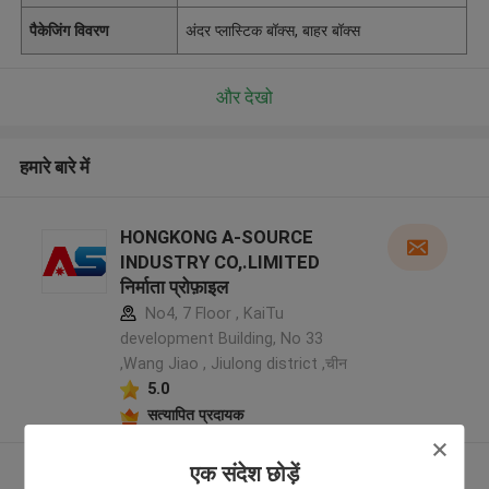
पैकेजिंग विवरण
अंदर प्लास्टिक बॉक्स, बाहर बॉक्स
और देखो
हमारे बारे में
HONGKONG A-SOURCE
INDUSTRY CO,.LIMITED
निर्माता प्रोफ़ाइल
No4, 7 Floor , KaiTu
development Building, No 33
,Wang Jiao , Jiulong district ,चीन
5.0
सत्यापित प्रदायक
एक संदेश छोड़ें
और देखो