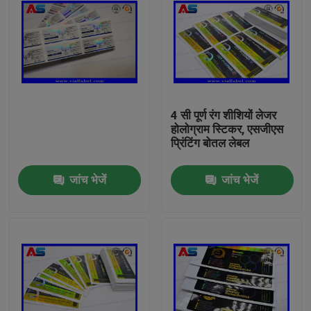
4 सी पूर्ण रंग शीशियों लेजर
होलोग्राम स्टिकर, एसजीएस
प्रिंटिंग बोतल लेबल
जांच भेजें
जांच भेजें
घर
उत्पादों
हमारे बारे में