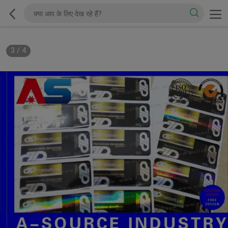
3
/
4