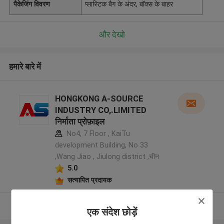
पैकेजिंग विवरण
प्लास्टिक बैग के अंदर, बॉक्स के बाहर
और देखो
हमारे बारे में
HONGKONG A-SOURCE
INDUSTRY CO,.LIMITED
निर्माता प्रोफ़ाइल
No4, 7 Floor , KaiTu
development Building, No 33
,Wang Jiao , Jiulong district ,चीन
5.0
सत्यापित प्रदायक
और देखो
एक संदेश छोड़ें