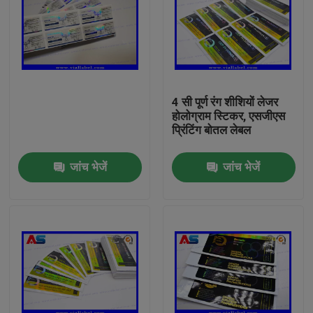
4 सी पूर्ण रंग शीशियों लेजर
होलोग्राम स्टिकर, एसजीएस
प्रिंटिंग बोतल लेबल
जांच भेजें
जांच भेजें
घर
उत्पादों
हमारे बारे में