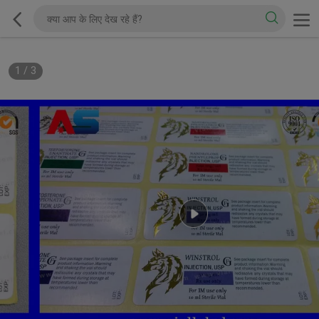
1
/
3