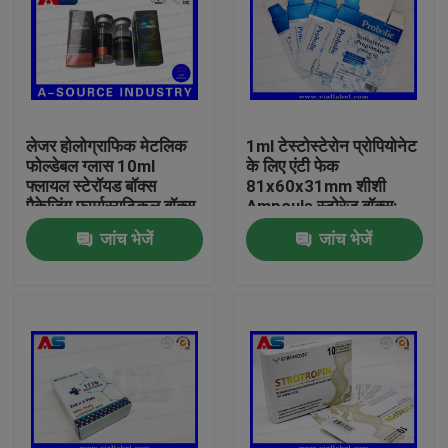
लेजर होलोग्राफिक मेटलिक
1ml टेस्टोस्टेरोन प्रोपियोनेट
फोल्डेबल ग्लास 10ml
के लिए एंटी फेक
फ्लायल स्टेरॉयड बॉक्स
81x60x31mm शीशी
पैकेजिंग फार्मास्यूटिकल बॉक्स
Ampoule स्टोरेज बॉक्स:
लेबल
जांच भेजें
जांच भेजें
घर
उत्पादों
हमारे बारे में