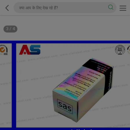
3
/
4