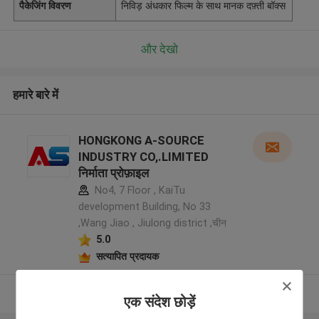
पैकेजिंग विवरण
निविड़ अंधकार फिल्म के साथ मानक दफ़्ती बॉक्स
और देखो
हमारे बारे में
HONGKONG A-SOURCE
INDUSTRY CO,.LIMITED
निर्माता प्रोफ़ाइल
No4, 7 Floor , KaiTu
development Building, No 33
,Wang Jiao , Jiulong district ,चीन
5.0
सत्यापित प्रदायक
और देखो
एक संदेश छोड़ें