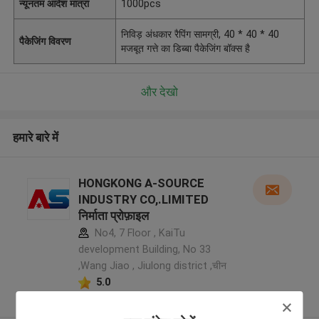
न्यूनतम आदेश मात्रा
1000pcs
निविड़ अंधकार रैपिंग सामग्री, 40 * 40 * 40
पैकेजिंग विवरण
मजबूत गत्ते का डिब्बा पैकेजिंग बॉक्स है
और देखो
हमारे बारे में
HONGKONG A-SOURCE
INDUSTRY CO,.LIMITED
निर्माता प्रोफ़ाइल
No4, 7 Floor , KaiTu
development Building, No 33
,Wang Jiao , Jiulong district ,चीन
5.0
सत्यापित प्रदायक