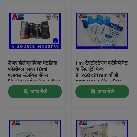
लेजर होलोग्राफिक मेटलिक
1ml टेस्टोस्टेरोन प्रोपियोनेट
फोल्डेबल ग्लास 10ml
के लिए एंटी फेक
फ्लायल स्टेरॉयड बॉक्स
81x60x31mm शीशी
पैकेजिंग फार्मास्यूटिकल बॉक्स
Ampoule स्टोरेज बॉक्स:
लेबल
जांच भेजें
जांच भेजें
घर
उत्पादों
हमारे बारे में