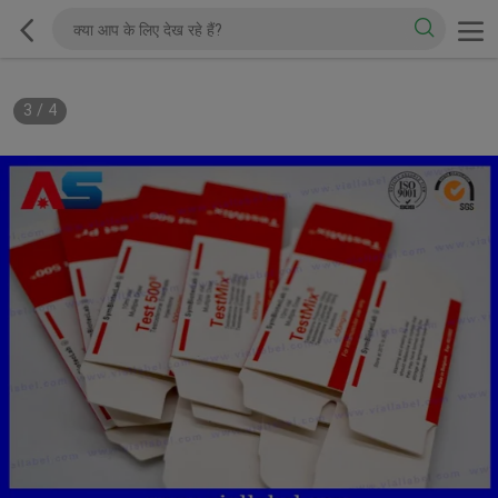
3
/
4