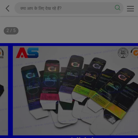
2
/
5