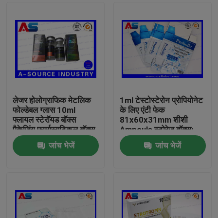
लेजर होलोग्राफिक मेटलिक
1ml टेस्टोस्टेरोन प्रोपियोनेट
फोल्डेबल ग्लास 10ml
के लिए एंटी फेक
फ्लायल स्टेरॉयड बॉक्स
81x60x31mm शीशी
पैकेजिंग फार्मास्यूटिकल बॉक्स
Ampoule स्टोरेज बॉक्स:
लेबल
जांच भेजें
जांच भेजें
घर
उत्पादों
हमारे बारे में