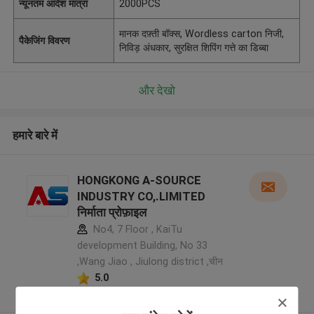
न्यूनतम आदेश मात्रा
2000PCS
मानक दफ़्ती बॉक्स, Wordless carton निजी,
पैकेजिंग विवरण
निविड़ अंधकार, सुरक्षित शिपिंग गत्ते का डिब्बा
और देखो
हमारे बारे में
HONGKONG A-SOURCE
INDUSTRY CO,.LIMITED
निर्माता प्रोफ़ाइल
No4, 7 Floor , KaiTu
development Building, No 33
,Wang Jiao , Jiulong district ,चीन
5.0
सत्यापित प्रदायक