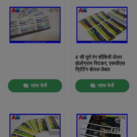
4 सी पूर्ण रंग शीशियों लेजर
होलोग्राम स्टिकर, एसजीएस
प्रिंटिंग बोतल लेबल
जांच भेजें
जांच भेजें
घर
उत्पादों
हमारे बारे में