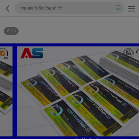
2
/
5