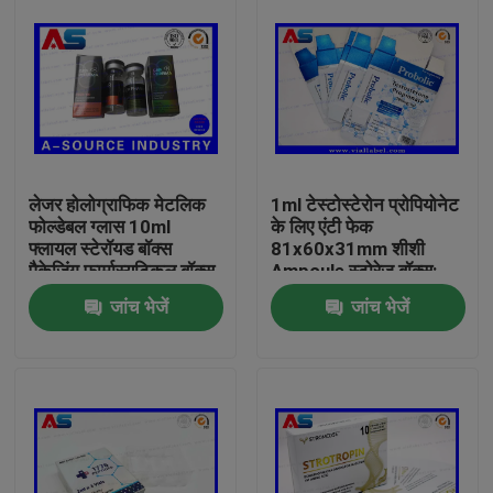
लेजर होलोग्राफिक मेटलिक
1ml टेस्टोस्टेरोन प्रोपियोनेट
फोल्डेबल ग्लास 10ml
के लिए एंटी फेक
फ्लायल स्टेरॉयड बॉक्स
81x60x31mm शीशी
पैकेजिंग फार्मास्यूटिकल बॉक्स
Ampoule स्टोरेज बॉक्स:
लेबल
जांच भेजें
जांच भेजें
घर
उत्पादों
हमारे बारे में