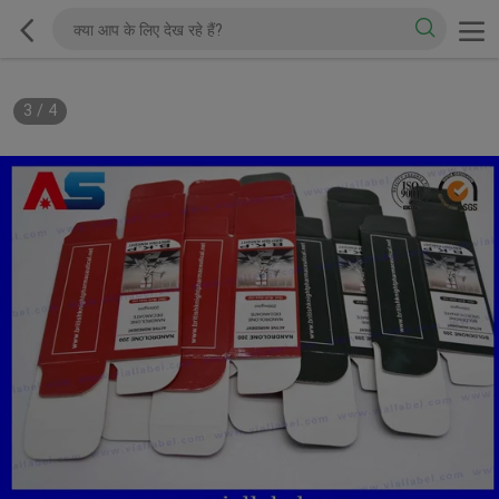
3
/
4