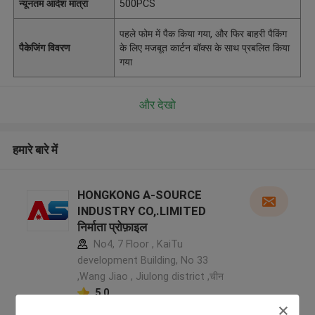
न्यूनतम आदेश मात्रा
500PCS
पहले फोम में पैक किया गया, और फिर बाहरी पैकिंग
पैकेजिंग विवरण
के लिए मजबूत कार्टन बॉक्स के साथ प्रबलित किया
गया
और देखो
हमारे बारे में
HONGKONG A-SOURCE
INDUSTRY CO,.LIMITED
निर्माता प्रोफ़ाइल
No4, 7 Floor , KaiTu
development Building, No 33
,Wang Jiao , Jiulong district ,चीन
5.0
सत्यापित प्रदायक