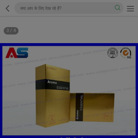
3
/
4