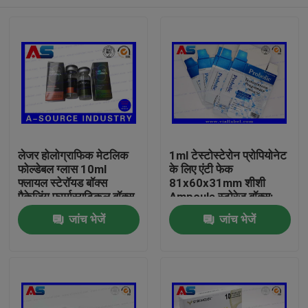
लेजर होलोग्राफिक मेटलिक
1ml टेस्टोस्टेरोन प्रोपियोनेट
फोल्डेबल ग्लास 10ml
के लिए एंटी फेक
फ्लायल स्टेरॉयड बॉक्स
81x60x31mm शीशी
पैकेजिंग फार्मास्यूटिकल बॉक्स
Ampoule स्टोरेज बॉक्स:
लेबल
घर
जांच भेजें
जांच भेजें
उत्पादों
हमारे बारे में