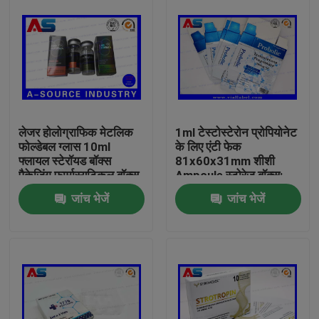
लेजर होलोग्राफिक मेटलिक
1ml टेस्टोस्टेरोन प्रोपियोनेट
फोल्डेबल ग्लास 10ml
के लिए एंटी फेक
फ्लायल स्टेरॉयड बॉक्स
81x60x31mm शीशी
पैकेजिंग फार्मास्यूटिकल बॉक्स
Ampoule स्टोरेज बॉक्स:
लेबल
जांच भेजें
जांच भेजें
घर
उत्पादों
हमारे बारे में