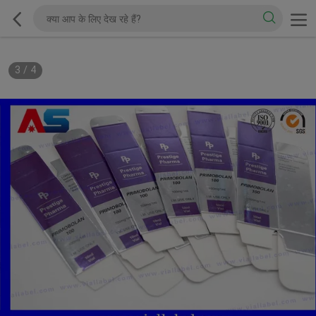
3
/
4