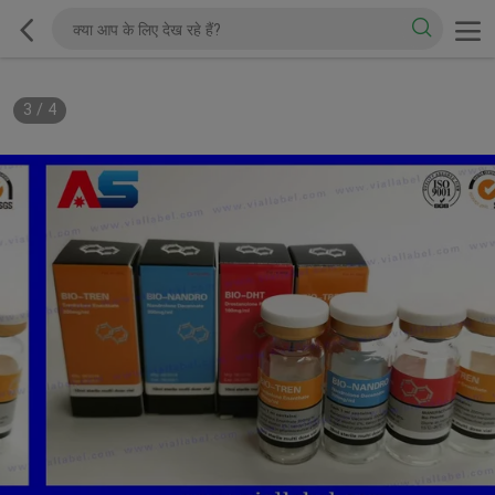
3
/
4