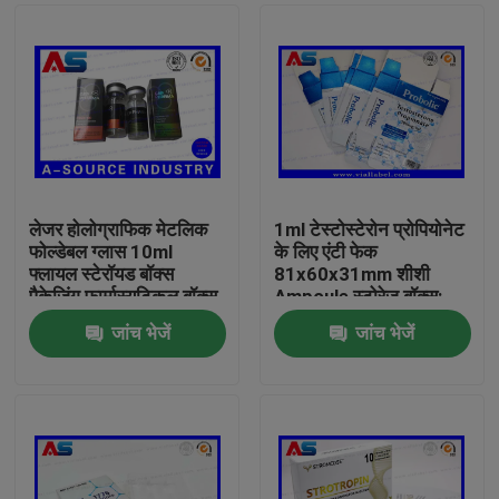
लेजर होलोग्राफिक मेटलिक
1ml टेस्टोस्टेरोन प्रोपियोनेट
फोल्डेबल ग्लास 10ml
के लिए एंटी फेक
फ्लायल स्टेरॉयड बॉक्स
81x60x31mm शीशी
पैकेजिंग फार्मास्यूटिकल बॉक्स
Ampoule स्टोरेज बॉक्स:
लेबल
जांच भेजें
जांच भेजें
घर
उत्पादों
हमारे बारे में