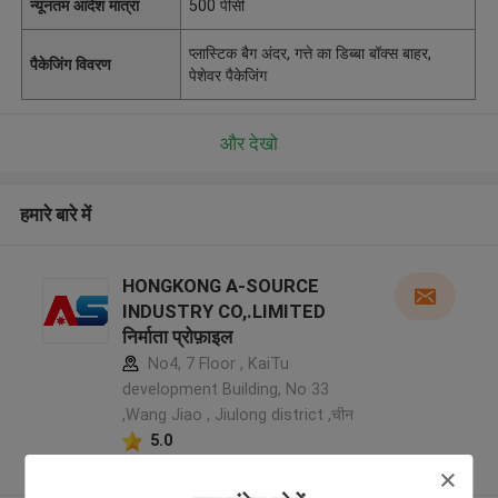
न्यूनतम आदेश मात्रा
500 पीसी
प्लास्टिक बैग अंदर, गत्ते का डिब्बा बॉक्स बाहर,
पैकेजिंग विवरण
पेशेवर पैकेजिंग
और देखो
हमारे बारे में
HONGKONG A-SOURCE
INDUSTRY CO,.LIMITED
निर्माता प्रोफ़ाइल
No4, 7 Floor , KaiTu
development Building, No 33
,Wang Jiao , Jiulong district ,चीन
5.0
सत्यापित प्रदायक