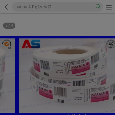
3
/
4