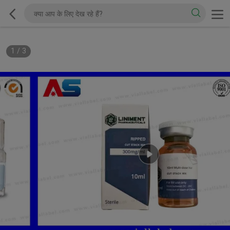
1
/
3