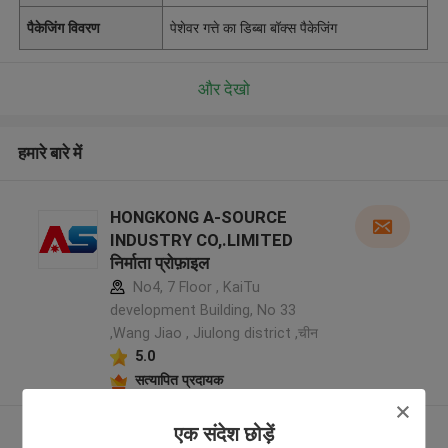
पैकेजिंग विवरण
पेशेवर गत्ते का डिब्बा बॉक्स पैकेजिंग
और देखो
हमारे बारे में
HONGKONG A-SOURCE
INDUSTRY CO,.LIMITED
निर्माता प्रोफ़ाइल
No4, 7 Floor , KaiTu
development Building, No 33
,Wang Jiao , Jiulong district ,चीन
5.0
सत्यापित प्रदायक
एक संदेश छोड़ें
और देखो