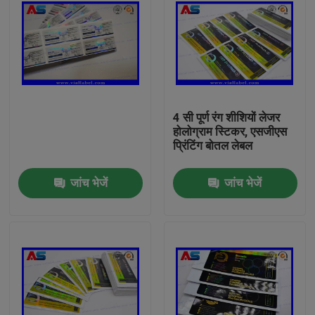
4 सी पूर्ण रंग शीशियों लेजर
होलोग्राम स्टिकर, एसजीएस
प्रिंटिंग बोतल लेबल
जांच भेजें
जांच भेजें
घर
उत्पादों
हमारे बारे में