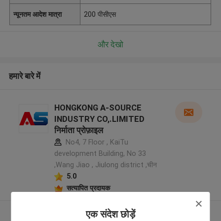
न्यूनतम आदेश मात्रा
200 पीसीएस
और देखो
हमारे बारे में
HONGKONG A-SOURCE
INDUSTRY CO,.LIMITED
निर्माता प्रोफ़ाइल
No4, 7 Floor , KaiTu
development Building, No 33
,Wang Jiao , Jiulong district ,चीन
5.0
सत्यापित प्रदायक
एक संदेश छोड़ें
और देखो