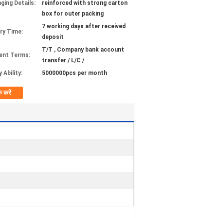
ging Details:
reinforced with strong carton
box for outer packing
7 working days after received
ery Time:
deposit
T/T , Company bank account
ent Terms:
transfer / L/C /
 Ability:
5000000pcs per month
क करें