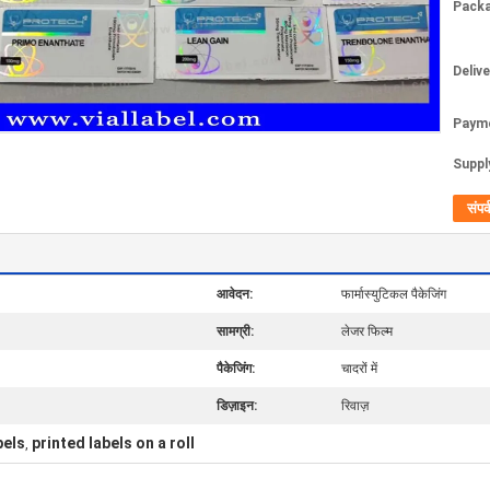
Packa
Deliv
Paym
Supply
संपर्
आवेदन:
फार्मास्युटिकल पैकेजिंग
सामग्री:
लेजर फिल्म
पैकेजिंग:
चादरों में
डिज़ाइन:
रिवाज़
bels
printed labels on a roll
,