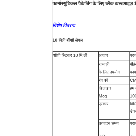
फार्मास्युटिकल पैकेजिंग के लिए ब्लैक कस्टमाइज़
विशेष विवरण:
10 मिली शीशी लेबल
शीशी स्टिकर 10 मि.ली
आकार
प्
सामग्री
पीई
के लिए उपयोग
फार
रंग की
CMY
डिज़ाइन
हम 
Moq
100
प्रकार
विभि
डेक
उत्पादन समय
प्र