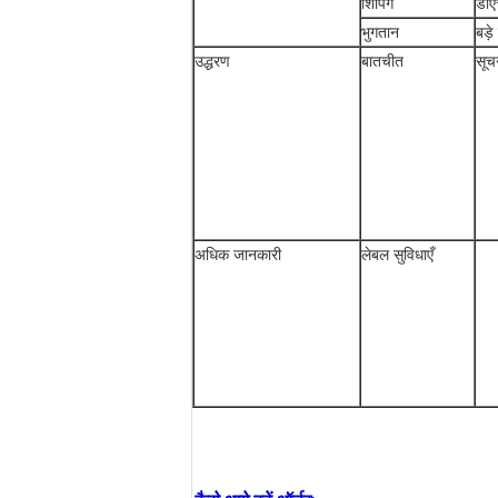
शिपिंग
डीए
भुगतान
बड़
उद्धरण
बातचीत
सूच
अधिक जानकारी
लेबल सुविधाएँ