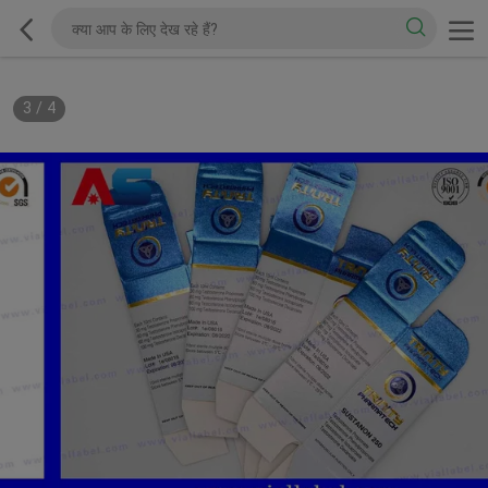
3
/
4