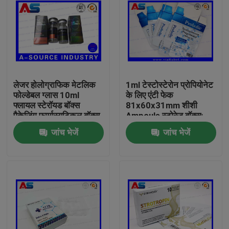
लेजर होलोग्राफिक मेटलिक
1ml टेस्टोस्टेरोन प्रोपियोनेट
फोल्डेबल ग्लास 10ml
के लिए एंटी फेक
फ्लायल स्टेरॉयड बॉक्स
81x60x31mm शीशी
पैकेजिंग फार्मास्यूटिकल बॉक्स
Ampoule स्टोरेज बॉक्स:
लेबल
जांच भेजें
जांच भेजें
घर
उत्पादों
हमारे बारे में