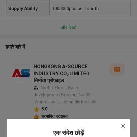
Supply Ability
1000000pcs per month
और देखो
हमारे बारे में
HONGKONG A-SOURCE
INDUSTRY CO,.LIMITED
निर्माता प्रोफ़ाइल
No4, 7 Floor , KaiTu
development Building, No 33
,Wang Jiao , Jiulong district ,चीन
5.0
सत्यापित प्रदायक
एक संदेश छोड़ें
और देखो