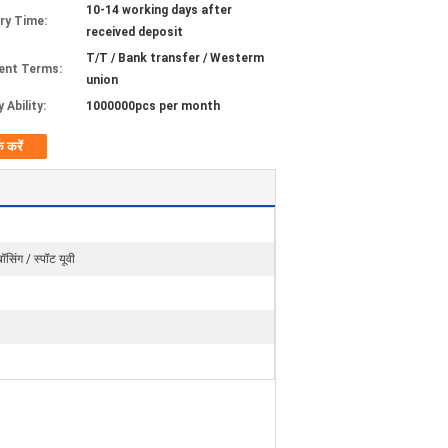
10-14 working days after
ery Time:
received deposit
T/T / Bank transfer / Westerm
ent Terms:
union
 Ability:
1000000pcs per month
क करें
्बॉसिंग / स्पॉट यूवी