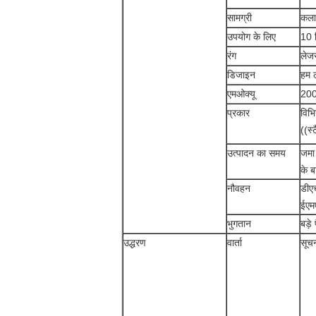
सामग्री
कला
उपयोग के लिए
10 म
रंग
लेजर
डिजाइन
हम ल
एमओक्यू
20
प्रकार
विभि
((स्
उत्पादन का समय
जमा 
के ब
नौवहन
डीएच
ईएमए
भुगतान
बड़े
उद्धरण
वार्ता
सूच