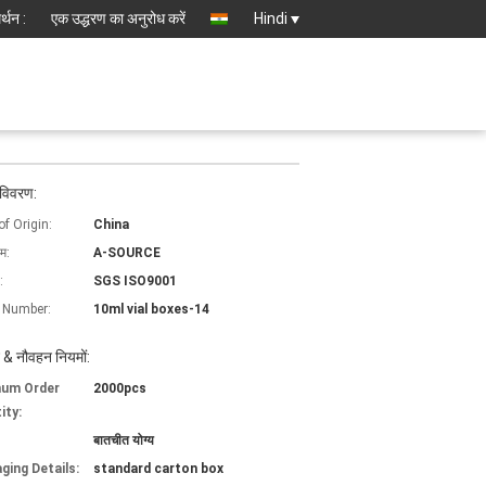
्थन :
एक उद्धरण का अनुरोध करें
Hindi
 विवरण:
of Origin:
China
ाम:
A-SOURCE
:
SGS ISO9001
 Number:
10ml vial boxes-14
 & नौवहन नियमों:
mum Order
2000pcs
ity:
बातचीत योग्य
ging Details:
standard carton box