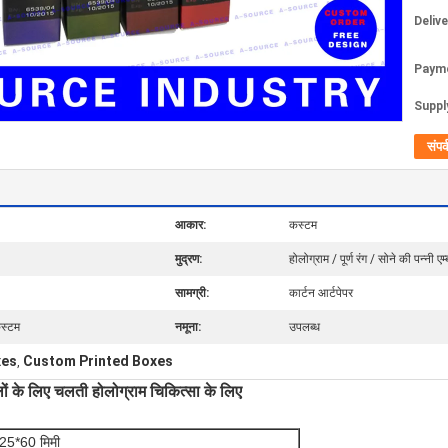
Deliv
Paym
Supply
संपर्
आकार:
कस्टम
मुद्रण:
होलोग्राम / पूर्ण रंग / सोने की पन्नी एम
सामग्री:
कार्टन आर्टपेपर
कस्टम
नमूना:
उपलब्ध
xes
Custom Printed Boxes
,
ों के लिए चलती होलोग्राम चिकित्सा के लिए
25*60 मिमी