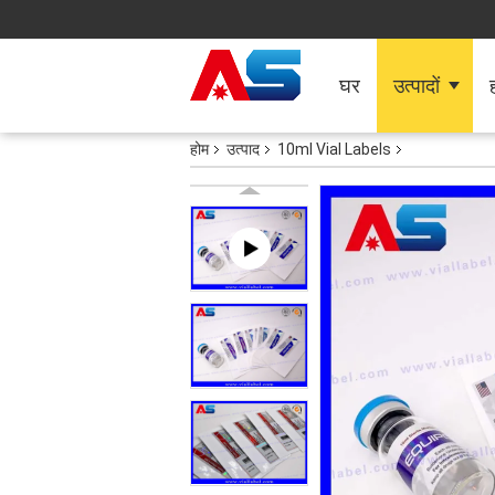
घर
उत्पादों
ह
होम
उत्पाद
10ml Vial Labels