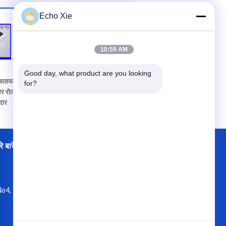
Echo Xie
10:59 AM
Good day, what product are you looking 
 फ्लायल
प्रकार:
10 मिली शीशी का
for?
जर रोल
लेबल
दार
आवेदन:
फार्मास्युटिकल
 वाला
लैब, दवा इंजेक्शन समाधान
आकार:
रिवाज़
सामग्री:
प्लास्टिक लेजर
फिल्म
े बारे में
फैक्टरी यात्रा
संपर्क
साइटमैप
शी
राम
ीटर
,
No4, 7 Floor , KaiTu development Building,
ोतल,
No 33 ,Wang Jiao , Jiulong district
a-sourceadmin@viallabel.com
ार या