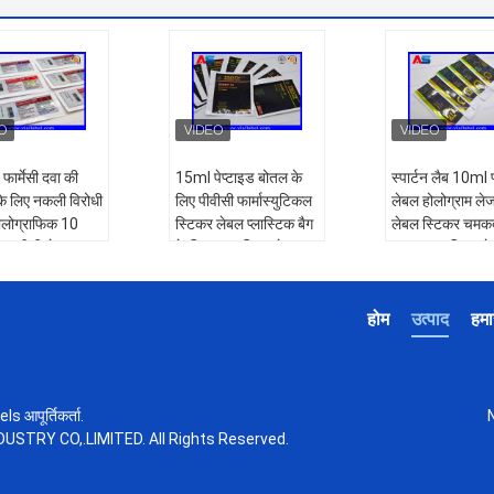
 फार्मेसी दवा की
15ml पेप्टाइड बोतल के
स्पार्टन लैब 10ml
के लिए नकली विरोधी
लिए पीवीसी फार्मास्युटिकल
लेबल होलोग्राम ले
ोलोग्राफिक 10
स्टिकर लेबल प्लास्टिक बैग
लेबल स्टिकर चमक
टर शीशी लेबल,
के लिए आत्म चिपकने वाला
खत्म आत्म चिपकने
 शीशियों के लिए
लेबल
लेबल
प्रकार:
औषधीय स्टिकर
प्रकार:
रोल लेबल,
होम
उत्पाद
हमार
:
कांच की शीशियों के
आवेदन:
प्रयोगशाला
होलोग्राम लेबल, शी
ल, फार्मेसी स्टिकर,
शीशियों की बोतलें,
लेबल, लेबल होलोग्
राफिक 10
एल्यूमीनियम आवरण
आवेदन:
10 मिलील
र लेबल, पेप्टाइड
आकार:
अनुकूलित आकार
शीशी, इंजेक्शन तेल
s आपूर्तिकर्ता.
सामग्री:
जलरोधक और
पैकेजिंग मेसिडीन ब
STRY CO,.LIMITED. All Rights Reserved.
:
फार्मेसी पेप्टाइड 2
मजबूत चिपकने वाला
पैकेज, पेप्टाइड लैब
शी 3 मिली शीशी,
पीवीसी
आकार:
कस्टम आक