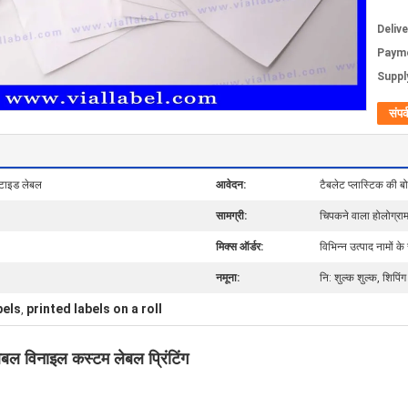
Deliv
Paym
Supply
संपर्
्टाइड लेबल
आवेदन:
टैबलेट प्लास्टिक की 
सामग्री:
चिपकने वाला होलोग्राम
मिक्स ऑर्डर:
विभिन्न उत्पाद नामों के
नमूना:
नि: शुल्क शुल्क, शिपिं
bels
printed labels on a roll
,
ेबल विनाइल कस्टम लेबल प्रिंटिंग