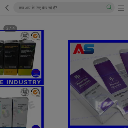
3
/
4