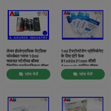
लेजर होलोग्राफिक मेटलिक
1ml टेस्टोस्टेरोन प्रोपियोनेट
फोल्डेबल ग्लास 10ml
के लिए एंटी फेक
फ्लायल स्टेरॉयड बॉक्स
81x60x31mm शीशी
पैकेजिंग फार्मास्यूटिकल बॉक्स
Ampoule स्टोरेज बॉक्स:
लेबल
जांच भेजें
जांच भेजें
घर
उत्पादों
हमारे बारे में