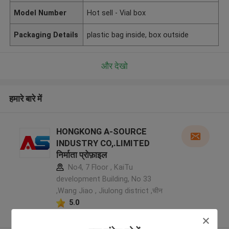
Model Number
Hot sell - Vial box
Packaging Details
plastic bag inside, box outside
और देखो
हमारे बारे में
HONGKONG A-SOURCE
INDUSTRY CO,.LIMITED
निर्माता प्रोफ़ाइल
No4, 7 Floor , KaiTu
development Building, No 33
,Wang Jiao , Jiulong district ,चीन
5.0
सत्यापित प्रदायक