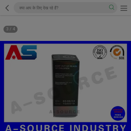
3
/
4