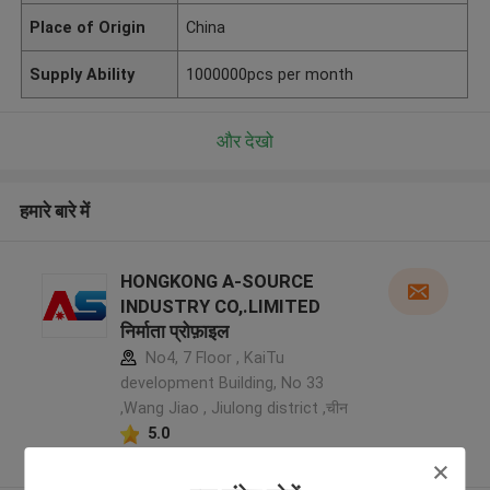
Place of Origin
China
Supply Ability
1000000pcs per month
और देखो
हमारे बारे में
HONGKONG A-SOURCE
INDUSTRY CO,.LIMITED
निर्माता प्रोफ़ाइल
No4, 7 Floor , KaiTu
development Building, No 33
,Wang Jiao , Jiulong district ,चीन
5.0
सत्यापित प्रदायक