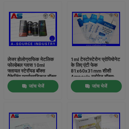
लेजर होलोग्राफिक मेटलिक
1ml टेस्टोस्टेरोन प्रोपियोनेट
फोल्डेबल ग्लास 10ml
के लिए एंटी फेक
फ्लायल स्टेरॉयड बॉक्स
81x60x31mm शीशी
पैकेजिंग फार्मास्यूटिकल बॉक्स
Ampoule स्टोरेज बॉक्स:
लेबल
जांच भेजें
जांच भेजें
घर
उत्पादों
हमारे बारे में