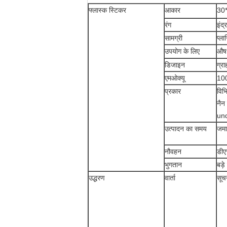
फ्लास्क स्टिकर
आकार
30*
रंग
इंद्
सामग्री
प्ल
उपयोग के लिए
औषध
डिजाइन
ग्र
एमओक्यू
100
प्रकार
विभ
नैन 
un
उत्पादन का समय
जमा
नौवहन
डीए
भुगतान
बड़
उद्धरण
वार्ता
सूच