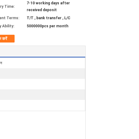
7-10 working days after
ery Time:
received deposit
ent Terms:
T/T , bank transfer , L/C
 Ability:
5000000pcs per month
क करें
ान