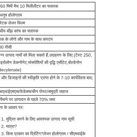
60 मिमी मैच 10 मिलीलीटर का फ्लास्क
रधनुष होलोग्राम
ास्टिक लेजर फिल्म
ीय बाँझ कांच का फ्लास्क
ाहक के लोगो और नाम के साथ कस्टम
0 पीसी
िन्न उत्पाद नामों को मिला सकते हैं,उदाहरण के लिए (टेस्ट 250,
ड्रोलोन डेकनोनेट,मांसपेशियों की वृद्धि एसीटेट,बोल्डेनोन
decylenate)
 और डिजाइनों की स्वीकृति प्राप्त होने के 7-10 कार्यदिवस बाद;
चएल/ईएमएस/फेडेक्स/चीन पोस्ट/समुद्री जहाज
े पैमाने पर उत्पादन से पहले 70% जमा
ना के आधार परः
मुद्रित करने के लिए आवश्यक उत्पाद नाम सूची
मात्रा?
किस प्रकार का प्रिंटिंग?लेजर होलोग्राम / सीएमवाईके