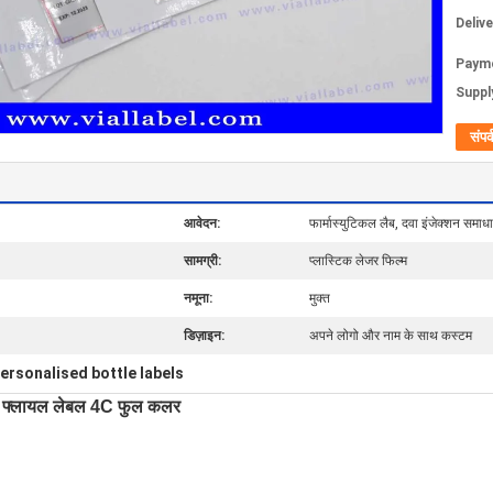
Deliv
Paym
Supply
संपर्
आवेदन:
फार्मास्युटिकल लैब, दवा इंजेक्शन समाध
सामग्री:
प्लास्टिक लेजर फिल्म
नमूना:
मुक्त
डिज़ाइन:
अपने लोगो और नाम के साथ कस्टम
ersonalised bottle labels
0ml फ्लायल लेबल 4C फुल कलर