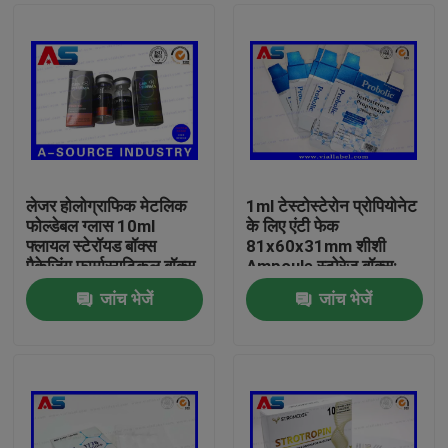
लेजर होलोग्राफिक मेटलिक
1ml टेस्टोस्टेरोन प्रोपियोनेट
फोल्डेबल ग्लास 10ml
के लिए एंटी फेक
फ्लायल स्टेरॉयड बॉक्स
81x60x31mm शीशी
पैकेजिंग फार्मास्यूटिकल बॉक्स
Ampoule स्टोरेज बॉक्स:
लेबल
जांच भेजें
जांच भेजें
घर
उत्पादों
हमारे बारे में