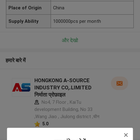
Place of Origin
China
Supply Ability
1000000pcs per month
और देखो
हमारे बारे में
HONGKONG A-SOURCE
INDUSTRY CO,.LIMITED
निर्माता प्रोफ़ाइल
No4, 7 Floor , KaiTu
development Building, No 33
,Wang Jiao , Jiulong district ,चीन
5.0
सत्यापित प्रदायक