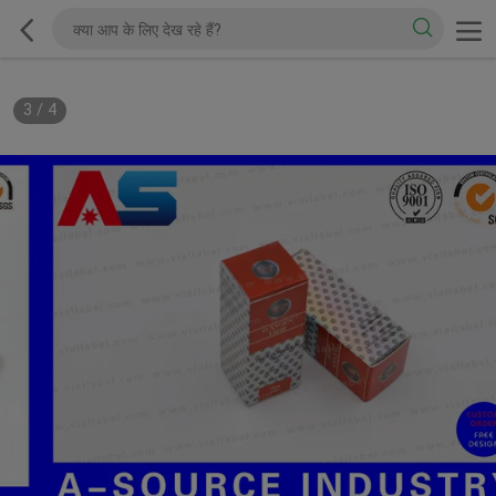
3
/
4