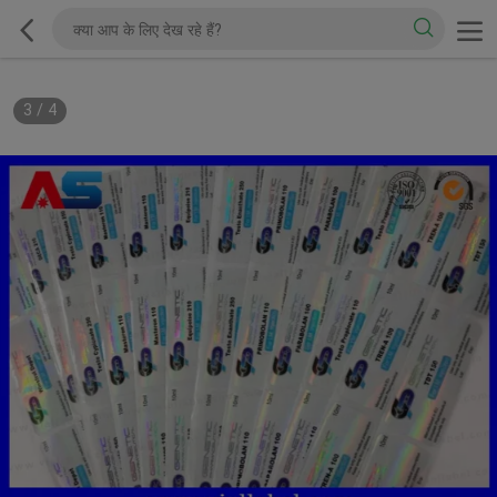
3
/
4