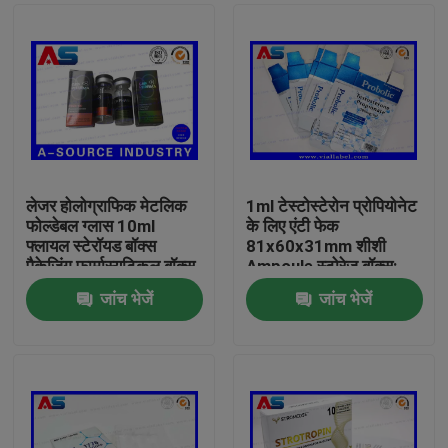
लेजर होलोग्राफिक मेटलिक
1ml टेस्टोस्टेरोन प्रोपियोनेट
फोल्डेबल ग्लास 10ml
के लिए एंटी फेक
फ्लायल स्टेरॉयड बॉक्स
81x60x31mm शीशी
पैकेजिंग फार्मास्यूटिकल बॉक्स
Ampoule स्टोरेज बॉक्स:
लेबल
जांच भेजें
जांच भेजें
घर
उत्पादों
हमारे बारे में