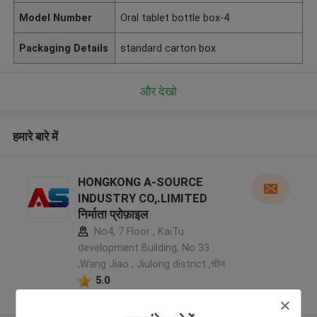
Model Number
Oral tablet bottle box-4
Packaging Details
standard carton box
और देखो
हमारे बारे में
HONGKONG A-SOURCE
INDUSTRY CO,.LIMITED
निर्माता प्रोफ़ाइल
No4, 7 Floor , KaiTu
development Building, No 33
,Wang Jiao , Jiulong district ,चीन
5.0
सत्यापित प्रदायक