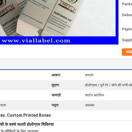
Packa
Deliv
Paym
Supply
संपर्
आकार:
कस्टम
मुद्रण:
होलोग्राम / पूर्ण रंग / सोने की पन्नी एम
सामग्री:
कार्टन आर्टपेपर
कस्टम
नमूना:
उपलब्ध
xes
Custom Printed Boxes
,
ीशी के बक्से चलती होलोग्राम चिकित्सा
के शीशियों के लिए उपयुक्त