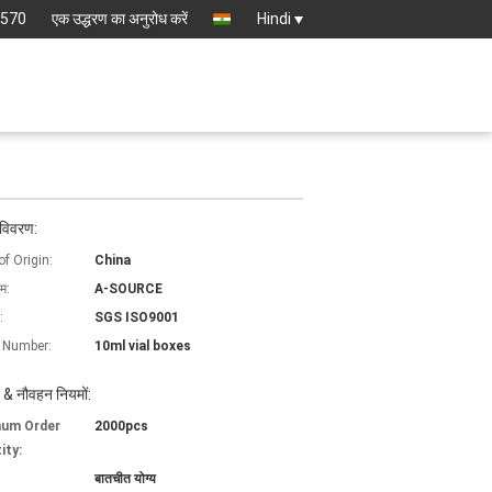
8570
एक उद्धरण का अनुरोध करें
Hindi
 विवरण:
of Origin:
China
ाम:
A-SOURCE
:
SGS ISO9001
 Number:
10ml vial boxes
 & नौवहन नियमों:
mum Order
2000pcs
ity:
बातचीत योग्य