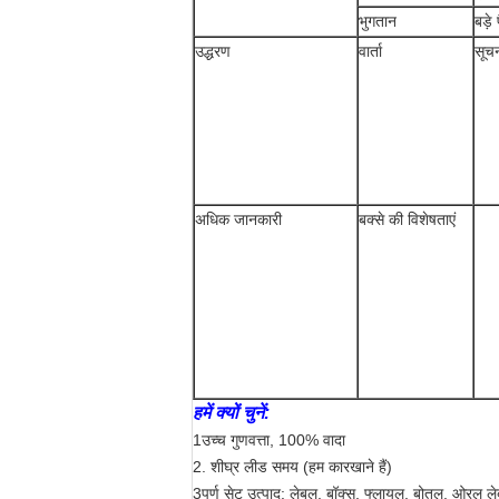
भुगतान
बड़े
उद्धरण
वार्ता
सूच
अधिक जानकारी
बक्से की विशेषताएं
हमें क्यों चुनें:
1उच्च गुणवत्ता, 100% वादा
2. शीघ्र लीड समय (हम कारखाने हैं)
3पूर्ण सेट उत्पाद: लेबल, बॉक्स, फ्लायल, बोतल, ओरल लेबल