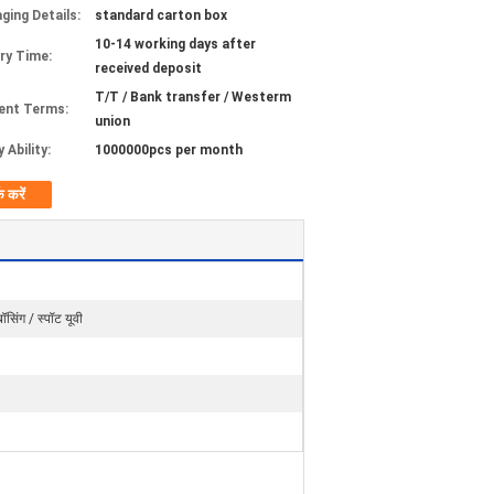
ging Details:
standard carton box
10-14 working days after
ery Time:
received deposit
T/T / Bank transfer / Westerm
ent Terms:
union
 Ability:
1000000pcs per month
क करें
्बॉसिंग / स्पॉट यूवी