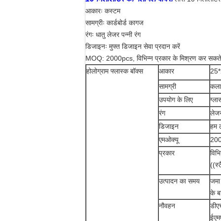
आकारः कस्टम
सामग्रीः कार्डबोर्ड कागज
रंगः धातु लेजर पन्नी रंग
डिजाइनः मुफ्त डिजाइन सेवा प्रदान करें
MOQ: 2000pcs, विभिन्न प्रकार के मिश्रण कर सकते 
होलोग्राम फ्लास्क बॉक्स
आकार
25*
सामग्री
कला
उपयोग के लिए
ग्ला
रंग
लेजर
डिजाइन
हम ल
एमओक्यू
20
प्रकार
विभि
((स्
उत्पादन का समय
जमा 
के ब
नौवहन
डीएच
ईएमए