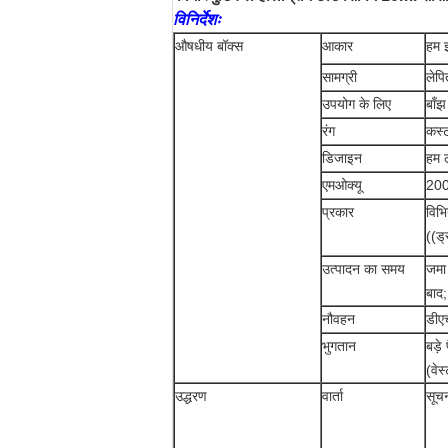
विनिर्देशः
औषधीय बॉक्स
आकार
हम 
सामग्री
लेप
उपयोग के लिए
बाँझ
रंग
कस्
डिजाइन
हम ल
एमओक्यू
20
प्रकार
विभि
((ड्
उत्पादन का समय
जमा 
बाद;
नौवहन
डीएच
भुगतान
बड़े
(वेस
उद्धरण
वार्ता
सूच