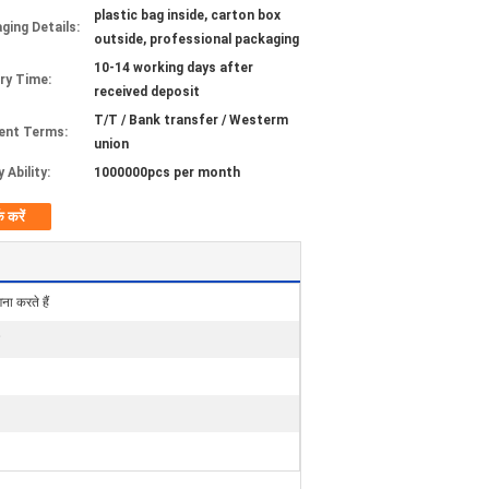
plastic bag inside, carton box
ging Details:
outside, professional packaging
10-14 working days after
ery Time:
received deposit
T/T / Bank transfer / Westerm
ent Terms:
union
 Ability:
1000000pcs per month
क करें
 करते हैं