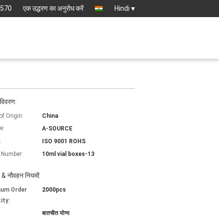
8570
एक उद्धरण का अनुरोध करें
Hindi
e
 विवरण:
of Origin:
China
ाम:
A-SOURCE
:
ISO 9001 ROHS
 Number:
10ml vial boxes-13
 & नौवहन नियमों:
mum Order
2000pcs
ity:
बातचीत योग्य