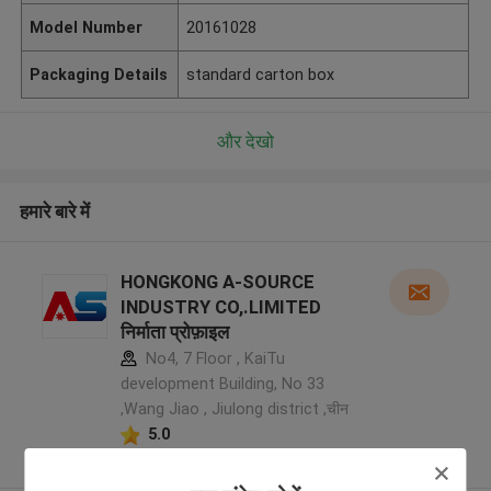
Model Number
20161028
Packaging Details
standard carton box
और देखो
हमारे बारे में
HONGKONG A-SOURCE
INDUSTRY CO,.LIMITED
निर्माता प्रोफ़ाइल
No4, 7 Floor , KaiTu
development Building, No 33
,Wang Jiao , Jiulong district ,चीन
5.0
सत्यापित प्रदायक