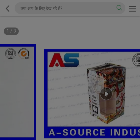
1
/
3