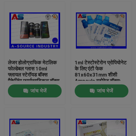
लेजर होलोग्राफिक मेटलिक
1ml टेस्टोस्टेरोन प्रोपियोनेट
फोल्डेबल ग्लास 10ml
के लिए एंटी फेक
फ्लायल स्टेरॉयड बॉक्स
81x60x31mm शीशी
पैकेजिंग फार्मास्यूटिकल बॉक्स
Ampoule स्टोरेज बॉक्स:
लेबल
जांच भेजें
जांच भेजें
घर
उत्पादों
हमारे बारे में