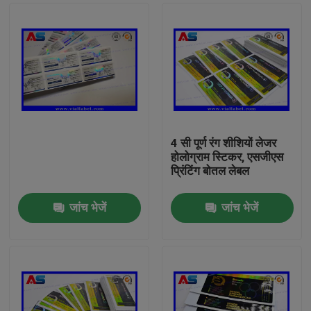
4 सी पूर्ण रंग शीशियों लेजर
होलोग्राम स्टिकर, एसजीएस
प्रिंटिंग बोतल लेबल
जांच भेजें
जांच भेजें
घर
उत्पादों
हमारे बारे में