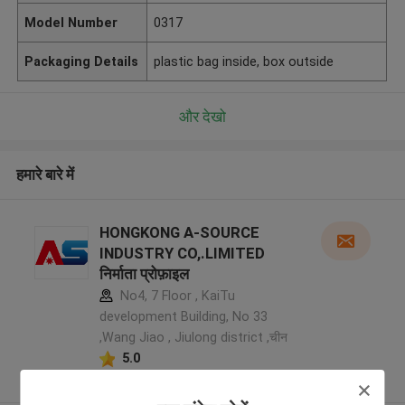
Model Number
0317
Packaging Details
plastic bag inside, box outside
और देखो
हमारे बारे में
HONGKONG A-SOURCE
INDUSTRY CO,.LIMITED
निर्माता प्रोफ़ाइल
No4, 7 Floor , KaiTu
development Building, No 33
,Wang Jiao , Jiulong district ,चीन
5.0
सत्यापित प्रदायक