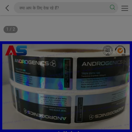
1
/
2