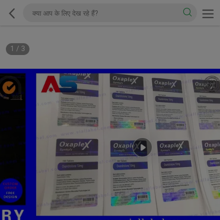
1
/
3