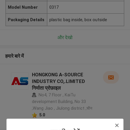
Model Number
0317
Packaging Details
plastic bag inside, box outside
और देखो
हमारे बारे में
HONGKONG A-SOURCE
INDUSTRY CO,.LIMITED
निर्माता प्रोफ़ाइल
No4, 7 Floor , KaiTu
development Building, No 33
,Wang Jiao , Jiulong district ,चीन
5.0
सत्यापित प्रदायक