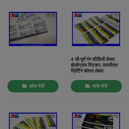
4 सी पूर्ण रंग शीशियों लेजर
होलोग्राम स्टिकर, एसजीएस
प्रिंटिंग बोतल लेबल
जांच भेजें
जांच भेजें
घर
उत्पादों
हमारे बारे में